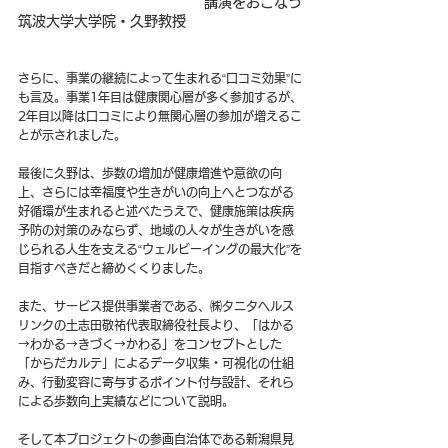
          講演をおこなう
筑波大学大学院・久野教授
さらに、事業の継続によって生まれる“口コミ効果”に
も言及。事業1年目は健康関心層が多く参加するが、
2年目以降は口コミにより無関心層の参加が増えるこ
とが示されました。
最後に久野は、歩数の増加が健康増進や意欲の向
上、さらには幸福度や生きがいの向上へとつながる
好循環が生まれると述べたうえで、健康施策は疾病
予防の対策のみならず、地域の人々が生きがいを感
じられる人生を支える“ウェルビーイングの最大化”を
目指すべきだと締めくくりました。
また、サービス提供事業者である、㈱タニタヘルス
リンクの土志田敬祐代表取締役社長より、「はかる
→わかる→きづく→かわる」をコンセプトとした
「からだカルテ」によるデータ収集・可視化の仕組
み、行動変容に寄与するポイント付与設計、それら
による歩数向上実績などについて説明。
そして本プロジェクトの参画自治体である新潟県見