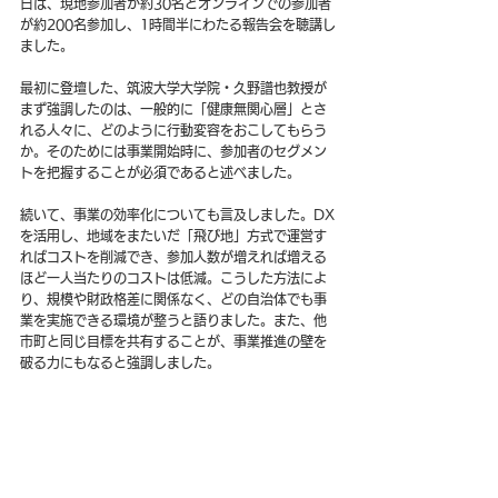
日は、現地参加者が約30名とオンラインでの参加者
が約200名参加し、1時間半にわたる報告会を聴講し
ました。
最初に登壇した、筑波大学大学院・久野譜也教授が
まず強調したのは、一般的に「健康無関心層」とさ
れる人々に、どのように行動変容をおこしてもらう
か。そのためには事業開始時に、参加者のセグメン
トを把握することが必須であると述べました。
続いて、事業の効率化についても言及しました。DX
を活用し、地域をまたいだ「飛び地」方式で運営す
ればコストを削減でき、参加人数が増えれば増える
ほど一人当たりのコストは低減。こうした方法によ
り、規模や財政格差に関係なく、どの自治体でも事
業を実施できる環境が整うと語りました。また、他
市町と同じ目標を共有することが、事業推進の壁を
破る力にもなると強調しました。