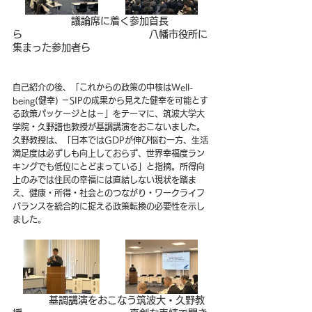
議論席に着く参加首長
ら　　　　　　　　　　　　　八幡市役所に
集まった参加者ら
自己紹介の後、「これからの政策の中核はWell-
being(健幸) －SIPの成果から見えた健幸を可能とす
る政策パッケージとは－」
をテーマに、筑波大学大
学院・久野譜也教授が基調講演をおこないました。
久野教授は、「日本ではGDPが伸び悩む一方、生活
満足度は必ずしも向上しておらず、世界幸福度ラン
キングでも低位にとどまっている」と指摘。所得向
上のみでは住民の幸福には直結しない現状を踏ま
え、健康・所得・社会とのつながり・ワークライフ
バランスを統合的に捉える政策転換の必要性を示し
ました。
　　基調講演をおこなう筑波大・久野教