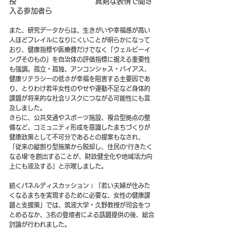
授　　　　　　　　　　　真剣な表情で聞き
入る参加者ら
また、研究データからは、生きがいや幸福感が高い
人ほどフレイルになりにくいことが明らかになって
おり、健康指標や医療費だけでなく「ウェルビーイ
ングそのもの」を自治体の評価指標に据える重要性
も強調。孤立・孤独、アンコンシャス・バイアス、
健康リテラシーの低さが幸福を阻害する主要因であ
り、とりわけ若年女性のやせや運動不足など身体的
課題が将来的な社会リスクにつながる可能性にも言
及しました。
さらに、公共交通やスポーツ施設、複合型拠点の整
備など、コミュニティ形成を意識したまちづくりが
健康政策として不可分であるとの提案もなされ、
「従来の縦割り型施策から脱却し、住民の“行きたく
なる場”を創出することが、財政健全化や地域活力向
上にも波及する」と示唆しました。
続くパネルディスカッションⅠ「
若い夫婦が住みた
くなるまちを実現するために必要な、女性の健康課
題と支援策
」では、筑波大学・久野教授が司会をつ
とめるなか、3名の登壇者による話題提供の後、総合
討論が行われました。