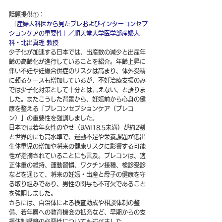
話題提供①：
「産婦人科医から見たプレおよびインターコンセプ
ションケアの重要性」／順天堂大学医学部産婦人
科・北出真理 教授
少子化が加速する日本では、出産数の減少と出産年
齢の高齢化が進行していることを紹介。年齢上昇に
伴い不妊や妊娠合併症のリスクは高まり、体外受精
に頼るケースも増加しているが、不妊治療支援のみ
では少子化対策として十分とは言えない、と語りま
した。またこうした背景から、妊娠前から心身の健
康を整える「プレコンセプションケア（プレコ
ン）」の重要性を強調しました。
日本では若年女性のやせ（BMI18.5未満）が約2割
と世界的にも高水準で、運動不足や栄養課題が低出
生体重児の増加や将来の健康リスクに影響する可能
性が指摘されていることにも言及。プレコンは、適
正体重の維持、運動習慣、ワクチン接種、検診受診
などを通じて、将来の妊娠・出産と母子の健康を守
る取り組みであり、男性の関与も不可欠であること
を強調しました。
さらには、自治体による検査助成や相談体制の整
備、若年層への教育機会の拡充など、早期からの支
援体制構築の必要性についても述べました。