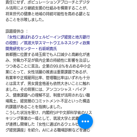
責任にせず、ポピュレーションアプローチとデジタ
ル活用により継続支援の仕組みを構築することが、
将来世代の健康と地域の持続可能性を高める鍵とな
ることを示唆しました。
話題提供③ ：
「女性に選ばれるウェルビーイング経営と地方銀行
の役割」／筑波大学スマートウエルネスシティ政策
開発研究センター・石坂明寛氏
首都圏に位置する埼玉県でも人口減少と高齢化が進
み、労働力不足が県内企業の持続性に影響を及ぼし
つつあることに言及。企業の99.8％を占める中小企
業にとって、女性活躍の推進は重要課題であるが、
有業率や正規雇用比率、管理職比率はいずれも十分
とは言えず、男女賃金格差も依然大きいことに触れ
ました。その背景には、アンコンシャス・バイア
ス、健康課題への理解不足、制度が活用されない職
場風土、経営層のコミットメント不足といった構造
的課題があることを指摘しました。
こうした状況を受け、内閣府SIPや文部科学省のリス
キリング事業の一環として、筑波大学と武蔵野銀行
が連携し開催した「女性に選ばれるウェルビーイン
グ経営講座」を紹介。AIによる職場診断などを通じ
て課題を可視化し、企業の行動変容を促す取り組み