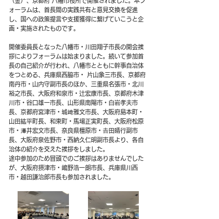
（金）、京都府 八幡市役所で開催されました。本フ
ォーラムは、首長間の実践共有と意見交換を促進
し、国への政策提言や支援獲得に繋げていこうと企
画・実施されたものです。
開催委員長となった八幡市・川田翔子市長の開会挨
拶によりフォーラムは始まりました。続いて参加首
長の自己紹介が行われ、八幡市とともに幹事自治体
をつとめる、兵庫県
西脇市・ 片山象三市長、京都府
南丹市・山内守副市長のほか、三重県名張市・北川
裕之市長、大阪府和泉市・辻宏康市長、京都府木津
川市・谷口雄一市長、山形県南陽市・白岩孝夫市
長、京都府宮津市・城﨑雅文市長、大阪府島本町・
山田紘平町長、和束町・馬場正実町長、大阪府松原
市・澤井宏文市長、奈良県橿原市・𠮷田晴行副市
長、大阪府泉佐野市・西納久仁明副市長より、各自
治体の紹介を交えた挨拶をしました。
途中参加のため冒頭でのご挨拶はありませんでした
が、大阪府摂津市・嶋野浩一朗市長、兵庫県川西
市・越田謙治郎市長も参加されました。