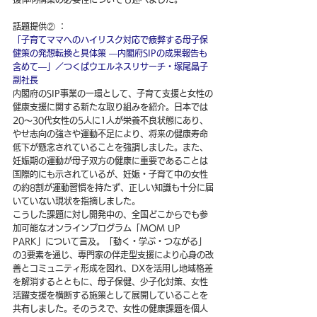
話題提供② ：
「子育てママへのハイリスク対応で疲弊する母子保
健策の発想転換と具体策 ―内閣府SIPの成果報告も
含めて―」／つくばウエルネスリサーチ・塚尾晶子 
副社長
内閣府のSIP事業の一環として、子育て支援と女性の
健康支援に関する新たな取り組みを紹介。日本では
20〜30代女性の5人に1人が栄養不良状態にあり、
やせ志向の強さや運動不足により、将来の健康寿命
低下が懸念されていることを強調しました。また、
妊娠期の運動が母子双方の健康に重要であることは
国際的にも示されているが、妊娠・子育て中の女性
の約8割が運動習慣を持たず、正しい知識も十分に届
いていない現状を指摘しました。
こうした課題に対し開発中の、全国どこからでも参
加可能なオンラインプログラム「MOM UP 
PARK」について言及。「動く・学ぶ・つながる」
の3要素を通じ、専門家の伴走型支援により心身の改
善とコミュニティ形成を図れ、DXを活用し地域格差
を解消するとともに、母子保健、少子化対策、女性
活躍支援を横断する施策として展開していることを
共有しました。そのうえで、女性の健康課題を個人