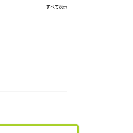
すべて表示
施報告】第7回健幸都市
研究会を開催しました
高齢者のWell-being最大