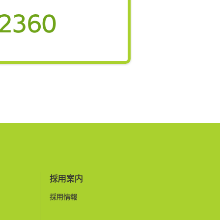
地域の成長戦略に 「医療
介護費対策」から「地域活力
-2360
」への政策転換がカギ 弊社
「第7回健幸都市政策研究
を6月3日、オンライン開催
しました。今回は、筑波大学
院教授で弊社代表の久野譜也
「医療費や介護費の削減のみ
ず、地域の成長戦略という観
ら健幸まちづくりを考える－
高齢者のWell-beingの最
がカギ－」をテーマに講演
​採用案内
​採用情報