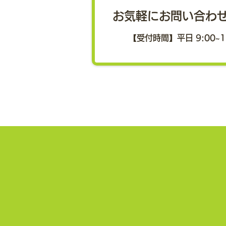
それぞれの視点から社会のあり方
科会が開催されました
お気軽にお問い合わ
を議論 スマートウエルネスコミ
ュニティ協議会および地域医療管
【受付時間】平日 9:00~1
理構想研究フォーラムが主催する
「2026年度ヘルスケアフォーラ
ム（第15回旧軽井沢フォーラ
ム）スマートウエルネス分科会」
が7月7日、オンライン開催され
ました。 本フォーラムは「女性
の健幸度を上げるための社会の有
り様を考える」をテーマに、企
業・自治体・大学関係者などを対
象として開催