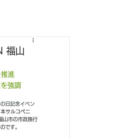
N 福山
を推進
性を強調
ルの日記念イベン
日本サルコペニ
福山市の市政施行
ものです。