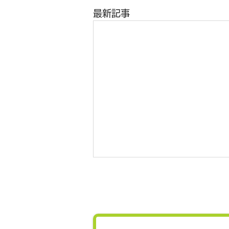
最新記事
2026年度ヘルスケアフォー
ラム（第15回旧軽井沢フォー
ラム）スマートウエルネス分
女性の健幸度向上に向け、産学官