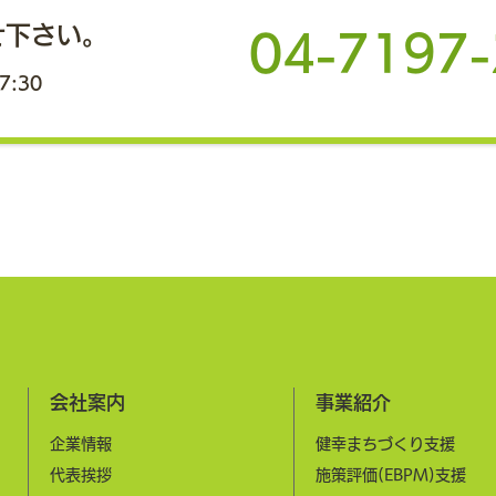
化が
せ下さい。
費・
04-7197
創出
PFS活用による自治体飛び地連
7:30
主催
会」
携型健幸ポイントプロジェクト
いた
成果報告会を開
大学
が、
催
なら
約200名の自治体・企業関係者
点か
女性と
がハイブリッド参加
大化
会社案内
事業紹介
企業情報
健幸まちづくり支援
​代表挨拶
施策評価(EBPM)支援