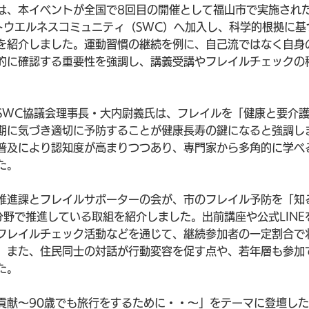
は、本イベントが全国で8回目の開催として福山市で実施され
トウエルネスコミュニティ（SWC）へ加入し、科学的根拠に基
を紹介しました。運動習慣の継続を例に、自己流ではなく自身
的に確認する重要性を強調し、講義受講やフレイルチェックの
SWC協議会理事長・大内尉義氏は、フレイルを「健康と要介
期に気づき適切に予防することが健康長寿の鍵になると強調し
普及により認知度が高まりつつあり、専門家から多角的に学べ
た。
推進課とフレイルサポーターの会が、市のフレイル予防を「知
分野で推進している取組を紹介しました。出前講座や公式LINE
フレイルチェック活動などを通じて、継続参加者の一定割合で
。また、住民同士の対話が行動変容を促す点や、若年層も参加
た。
貢献～90歳でも旅行をするために・・～」をテーマに登壇した