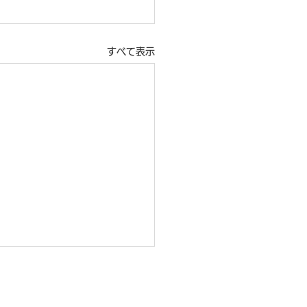
すべて表示
施報告】第7回健幸都市
研究会を開催しました