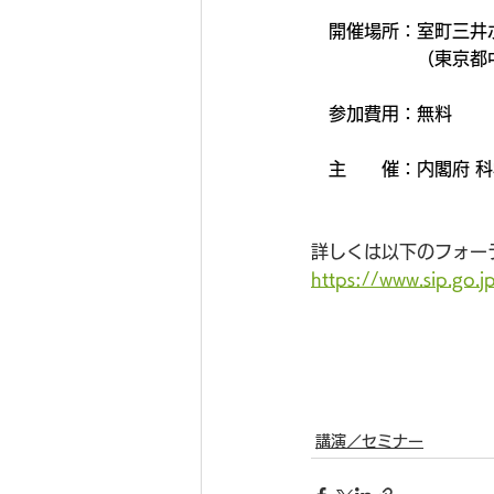
　開催場所：室町三井
　　　　　　（東京都
　参加費用：無料
　主　　催：内閣府 科
詳しくは以下のフォー
https://www.sip.go.j
講演／セミナー