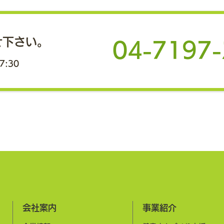
女性と
化が
せ下さい。
費・
04-7197
創出
PFS活用による自治体飛び地連
7:30
主催
会」
携型健幸ポイントプロジェクト
いた
成果報告会を開
大学
が、
催
なら
約200名の自治体・企業関係者
点か
女性と
がハイブリッド参加
大化
会社案内
事業紹介