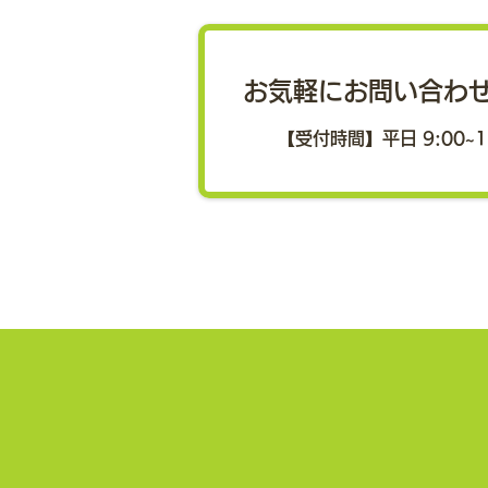
ラム）スマートウエルネス分
女性の健幸度向上に向け、産学官
それぞれの視点から社会のあり方
科会が開催されました
お気軽にお問い合わ
を議論 スマートウエルネスコミ
ュニティ協議会および地域医療管
【受付時間】平日 9:00~1
理構想研究フォーラムが主催する
「2026年度ヘルスケアフォーラ
ム（第15回旧軽井沢フォーラ
ム）スマートウエルネス分科会」
が7月7日、オンライン開催され
ました。 本フォーラムは「女性
の健幸度を上げるための社会の有
り様を考える」をテーマに、企
業・自治体・大学関係者などを対
象として開催