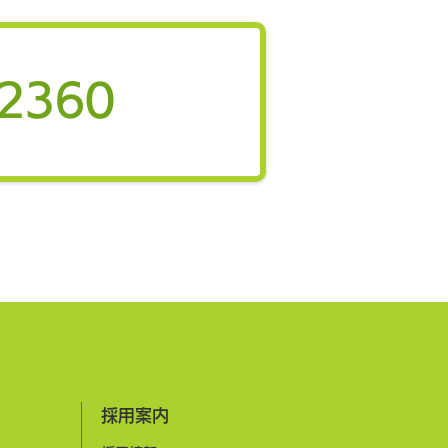
高齢者のWell-being最大
地域の成長戦略に 「医療
介護費対策」から「地域活力
-2360
」への政策転換がカギ 弊社
「第7回健幸都市政策研究
を6月3日、オンライン開催
しました。今回は、筑波大学
院教授で弊社代表の久野譜也
「医療費や介護費の削減のみ
ず、地域の成長戦略という観
ら健幸まちづくりを考える－
高齢者のWell-beingの最
がカギ－」をテーマに講演
​採用案内