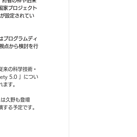
、府省の枠や旧来
国家プロジェクト
課題が設定されてい
はプログラムディ
の視点から検討を行
従来の科学技術・
 5.0 」につい
れます。
」には久野も登壇
演する予定です。