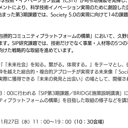
科学技術・イノベーション会議（CSTI）が司令塔機能を発揮し
メントにより、科学技術イノベーション実現のために創設した
まった第3期課題では、Society 5.0の実現に向けて14の
「包摂的コミュニティプラットフォームの構築」において、久野
ます。SIP研究課題では、技術だけでなく事業・人材等の5つ
向けた戦略的な取組を進めています。
『「未来社会」を知る。繋がる。体現する。』をテーマとし、
を越えた総合的・複合的アプローチが実現する未来像「 Society
実際に獲得できる「未来の発見と出会い」の場として、開催さ
13：00に行われる「SIP第3期課題／BRIDGE施策説明講演
ティプラットフォームの構築」を目指した取組の様子などを講
1月27日（水）11：00～19：00
（10：30会場）