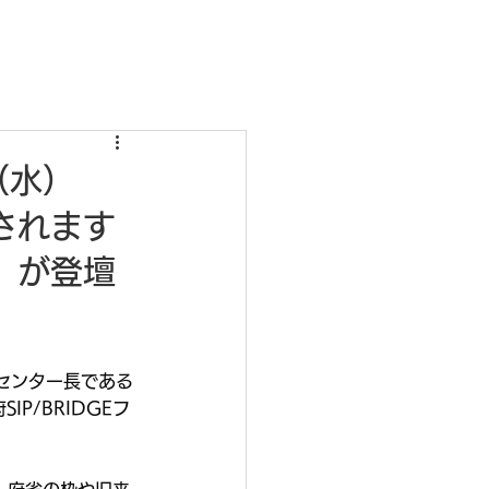
（水）
されます
）が登壇
センター長である
P/BRIDGEフ