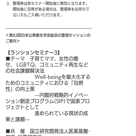
整理券は各セミナー開始後に無効となります。
開始後に空席がある場合は、整理券をお持ちで
ない方もご入場いただけます。
＜第83回日本公衆衛生学会総会の登壇セッションの
ご案内＞
【ランションセミナー3】
■テーマ　子育てママ、女性の痩
せ、 LGBTQ、コミュニティ再生など
の社会課題解決法
　　　　　　Well-beingを最大化する
ためのコミュニティにおける「包摂
性」の向上策
―内閣府戦略的イノベー
ション創造プログラム(SIP)で国家プロ
ジェクトとして
　　　　　　進められている
現状の成
果と課題―
■共　催　国立研究開発法人医薬基盤･