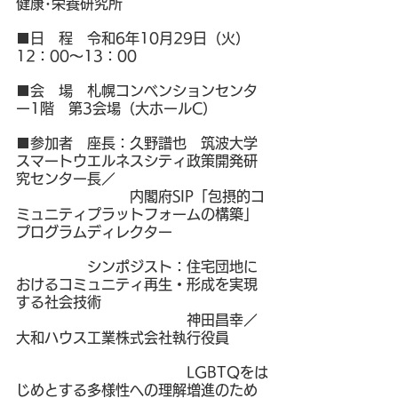
健康･栄養研究所
■日　程　令和6年10月29日（火）
12：00～13：00
■会　場　札幌コンベンションセンタ
ー1階　第3会場（大ホールC）
■参加者　座長：久野譜也　筑波大学
スマートウエルネスシティ政策開発研
究センター長／
　　　　　　　　内閣府SIP「包摂的コ
ミュニティプラットフォームの構築」
プログラムディレクター
　　　　　シンポジスト：
住宅団地に
おけるコミュニティ再生・形成を実現
する社会技術
神田昌幸／
大和ハウス工業株式会社執行役員
　　　　　　　　　　　　LGBTQをは
じめとする多様性への理解増進のため