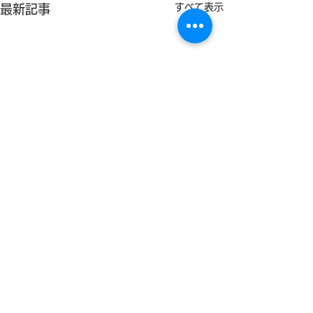
すべて表示
最新記事
日本経済新聞地方版に岩
人吉新聞に熊本
手県金ケ崎町の健幸ポイ
り町の「健幸運
ント事業の成果が掲載さ
が掲載されまし
町単独で予算化し、住民の１
人吉新聞（7月1
割およそ1500人が参加 開始
マートウエルネス
れました
〒277-8519