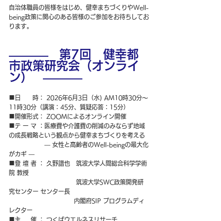
自治体職員の皆様をはじめ、健幸まちづくりやWell-
being政策に関心のある皆様のご参加をお待ちしてお
ります。
 第7回　健幸都
――――  
市政策研究会（オンライ
ン）
   ――――
■日　　時： 2026年6月3日（水) AM10時30分～
11時30分（講演：45分、質疑応答：15分）
■開催形式： ZOOMによるオンライン開催
■テ ー マ ：医療費や介護費の削減のみならず地域
の成長戦略という観点から健幸まちづくりを考える
　　　　　　― 女性と高齢者のWell-beingの最大化
がカギ ―
■登 壇 者 ： 久野譜也　筑波大学人間総合科学学術
院 教授
　　　　　　　　　　　 筑波大学SWC政策開発研
究センター センター長
内閣府SIP プログラムディ
レクター
■主　  催 ： つくばウエルネスリサーチ