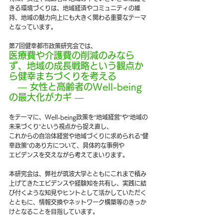
きる環境づくりは、地域経済やコミュニティの維
持、地域の魅力向上にも大きく関わる重要なテーマ
となっています。
第7回健幸都市政策研究会では、
医療費や介護費の削減のみなら
ず、地域の成長戦略という観点か
ら健幸まちづくりを考える
　― 女性と高齢者のWell-being
の最大化がカギ ―
をテーマに、Well-being政策を“地域経営”や“地域の
未来づくり”という視点から捉え直し、
これからの自治体経営や地域づくりに求められる“健
幸政策”のあり方について、具体的な事例や
エビデンスを交えながら考えてまいります。
本研究会は、弊社が筑波大学とともにこれまで積み
上げてきたエビデンスや経験知を共有し、実践に結
び付くような知見やヒントとして活かしていただく
とともに、情報交換やネットワーク構築等のきっか
けとなることを目指しています。