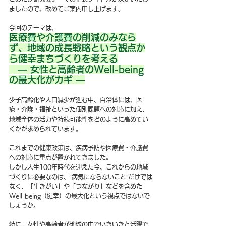
ましたので、改めてご案内申し上げます。
今回のテーマは、
医療費や介護費の削減のみなら
ず、地域の成長戦略という観点か
ら健幸まちづくりを考える
　― 女性と高齢者のWell-being
の最大化がカギ ―
少子高齢化や人口減少が進む中、自治体には、医
療・介護・福祉といった個別課題への対応に加え、
地域全体の活力や持続可能性をどのように高めてい
くかが求められています。
これまでの健康政策は、疾病予防や医療費・介護費
への対応に重点が置かれてきました。
しかし人生100年時代を迎えた今、これからの地域
づくりに必要なのは、“病気にならないこと”だけでは
なく、「生きがい」や「つながり」などを含めた
Well-being（健幸）の最大化という視点ではないで
しょうか。
特に、女性や高齢者が地域の中でいきいきと活躍で