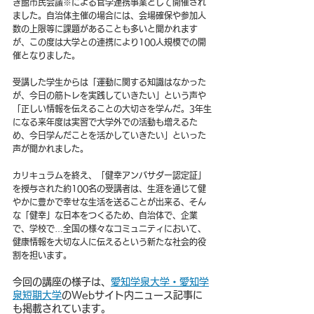
き館市民会議※による官学連携事業として開催され
ました。自治体主催の場合には、会場確保や参加人
数の上限等に課題があることも多いと聞かれます
が、この度は大学との連携により100人規模での
開
催となりました。
受講した学生からは「運動に関する知識はなかった
が、今日の筋トレを実践していきたい」という声や
「正しい情報を伝えることの大切さを学んだ。3年生
になる来年度は実習で大学外での活動も増えるた
め、今日学んだことを活かしていきたい」といった
声が聞かれました。
カリキュラムを終え、「健幸アンバサダー認定証」
を授与された約100名の受講者は、
生涯を通じて健
やかに豊かで幸せな生活を送ることが出来る、そん
な「健幸」な日本をつくるため、自治体で、企業
で、学校で…全国の様々なコミュニティにおいて、
健康情報を大切な人に伝えるという新たな社会的役
割を担います。
今回の講座の様子は、
愛知学泉大学・愛知学
泉短期大学
のWebサイト内ニュース記事に
も掲載されています。