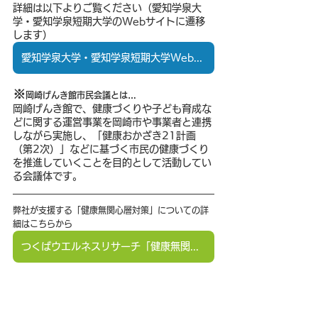
詳細は以下よりご覧ください（愛知学泉大
学・愛知学泉短期大学のWebサイトに遷移
します）
愛知学泉大学・愛知学泉短期大学Webサイト 学園ニュース『大学・短大 「健幸アンバサダー養成講座」開催』はこちらから
※
岡崎げんき館市民会議と
は…
岡崎げんき館で、健康づくりや子ども育成な
どに関する運営事業を岡崎市や事業者と連携
しながら実施し、「健康おかざき21計画
（第2次）」などに基づく市民の健康づくり
を推進していくことを目的として活動してい
る会議体です。
弊社が支援する「健康無関心層対策」についての詳
細はこちらから
つくばウエルネスリサーチ「健康無関心層対策」コンサルティング