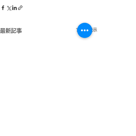
すべて表示
最新記事
【実施報告】第
市政策研究会を