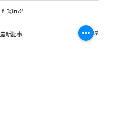
すべて表示
最新記事
SPORTEC 2026で松本
総務省より受託