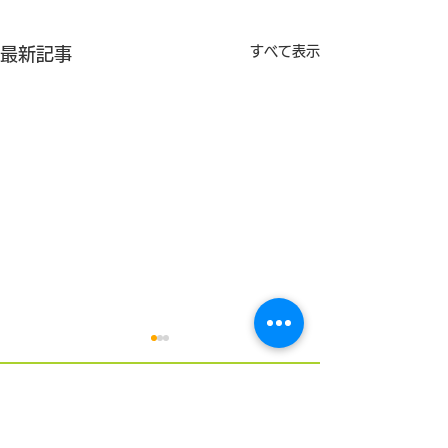
すべて表示
最新記事
日本経済新聞地方版に岩
人吉新聞に熊本
手県金ケ崎町の健幸ポイ
り町の「健幸運
ント事業の成果が掲載さ
が掲載されまし
町単独で予算化し、住民の１
人吉新聞（7月1