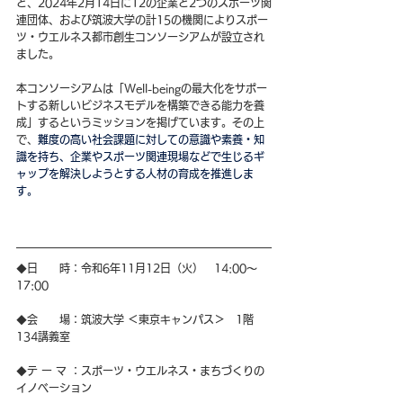
と、2024年2月14日に12の企業と2つのスポーツ関
連団体、および筑波大学の計15の機関によりスポー
ツ・ウエルネス都市創生コンソーシアムが設立され
ました。
本コンソーシアムは「Well-beingの最大化をサポー
トする新しいビジネスモデルを構築できる能力を養
成」するというミッションを掲げています。その上
で、
難度の高い社会課題に対しての意識や素養・知
識を持ち、企業やスポーツ関連現場などで生じるギ
ャップを解決しようとする人材の育成を推進しま
す。
◆日　　時：令和6年11月12日（火）　14:00～
17:00
◆会　　場：筑波大学 ＜東京キャンパス＞　1階 
134講義室
◆テ ー マ ：スポーツ・ウエルネス・まちづくりの
イノベーション