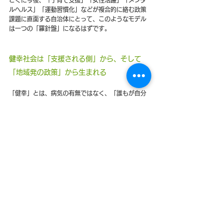
とくに今後、「子育て支援」「女性活躍」「メンタ
ルヘルス」「運動習慣化」などが複合的に絡む政策
課題に直面する自治体にとって、このようなモデル
は一つの「羅針盤」になるはずです。
健
幸社会は「支援される側」から、そして
「地域発の政策」から生まれる
「健幸」とは、病気の有無ではなく、「誰もが自分
らしく、前向きに暮らせる社会」を意味します。そ
して、その実現には、「支援される人」を「支援す
る人」に転じていく循環が不可欠です。