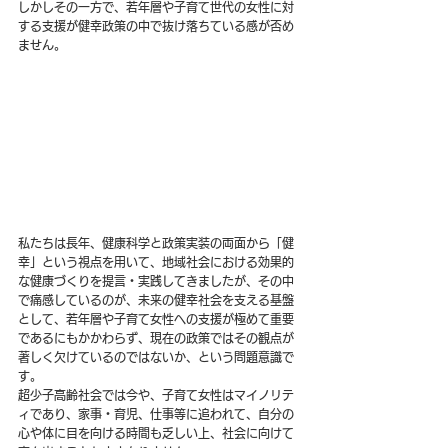
しかしその一方で、若年層や子育て世代の女性に対
する支援が健幸政策の中で抜け落ちている感が否め
ません。
私たちは長年、健康科学と政策実装の両面から「健
幸」という視点を用いて、地域社会における効果的
な健康づくりを提言・実践してきましたが、その中
で痛感しているのが、未来の健幸社会を支える基盤
として、若年層や子育て女性への支援が極めて重要
であるにもかかわらず、現在の政策ではその観点が
著しく欠けているのではないか、という問題意識で
す。
超少子高齢社会では今や、子育て女性はマイノリテ
ィであり、家事・育児、仕事等に追われて、自分の
心や体に目を向ける時間も乏しい上、社会に向けて