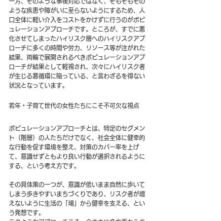
一方、そのような事後対応ではなく、そもそもその
ような疾患や障がいに至らないようにするため、人
口全体に軽い介入をコストをかけずに行うのがポピ
ュレーションアプローチです。ところが、すでに悪
化させてしまったハイリスク層へのハイリスクアプ
ローチに多くの時間や労力、リソース等が注がれた
結果、両輪で展開されるべきポピュレーションアプ
ローチが結果として軽視され、次々にハイリスク者
が生じる悪循環に陥っている、と言わざるを得ない
状況となっています。
若年・子育て世代の女性たちにこそ不可欠な視点
ポピュレーションアプローチとは、特定のセグメン
ト（階層）の人たちだけでなく、社会全体に健幸的
な行動を促す環境を整え、対策のカバー率を上げ
て、意識せずともより良い行動が選択されるように
する、という考え方です。
その具体策の一つが、意識が低いまま自然に歩いて
しまう歩きやすいまちづくりであり、リスク者が増
えないように生活の「場」から健幸を支える、とい
う発想です。