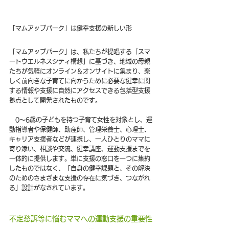
「マムアップパーク」は健幸支援の新しい形
「マムアップパーク」は、私たちが提唱する「スマ
ートウエルネスシティ構想」に基づき、地域の母親
たちが気軽にオンライン＆オンサイトに集まり、楽
しく前向きな子育てに向かうために必要な健幸に関
する情報や支援に自然にアクセスできる包括型支援
拠点として開発されたものです。
　0～6歳の子どもを持つ子育て女性を対象とし、運
動指導者や保健師、助産師、管理栄養士、心理士、
キャリア支援者などが連携し、一人ひとりのママに
寄り添い、相談や交流、健幸講座、運動支援までを
一体的に提供します。単に支援の窓口を一つに集約
したものではなく、「自身の健幸課題と、その解決
のためのさまざまな支援の存在に気づき、つながれ
る」設計がなされています。
不定愁訴等に悩むママへの運動支援の重要性