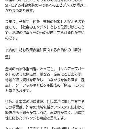
SIPによる社会実装の中で多くのエビデンスが積み上
がりつつあります。
つまり、子育て世代を「支援の対象」と捉えるので
はなく、「社会のエンジン」として位置づけること
で、地域の健幸度そのものが向上する可能性が高い
のです。
複合的に絡む政策課題に直面する自治体の「羅針
盤」
全国の自治体担当者にとっても、「マムアップパー
ク」のような拠点は、単なる一施策にとどまらず、
地域が持つ資源を活かし、つながりを編み直す「起
点」、ソーシャルキャピタル醸成の「拠点」になる
と考えられます。
行政、企業等の地域資源、住民等が協働して育てる
この構想は、昨今の地域包括ケアシステムにおける
経験からも明らかなように、再現性が高く、地域特
性に応じたアレンジも可能と言えます。