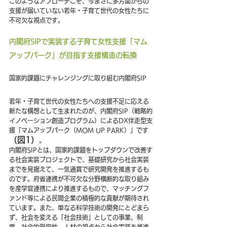
このようなアプローチこそ、今まさに多方面からの
支援が届いていない若年・子育て世代の女性たちに
不可欠な視点です。
内閣府SIPで実装する子育て女性支援「マム
アップパーク」が目指す支援構造の転換
国家的課題にチャレンジングに取り組む内閣府SIP
若年・子育て世代の女性たちへの支援不足に応える
新たな構想として生まれたのが、内閣府SIP（戦略的
イノベーション創造プログラム）によるDX伴走型支
援「マムアップパーク（MOM UP PARK）」です
（図1）
。
内閣府SIPとは、国家的課題をトップダウンで改善す
る社会実装プロジェクトで、基礎研究から社会実装
までを見据えて、一気通貫で研究開発を推進するも
のです。府省連携が不可欠な分野横断的な取り組み
を産学官連携により推進するもので、マッチングフ
ァンド等による民間企業の積極的な貢献が期待され
ています。また、単なる科学技術の開発にとどまら
ず、社会を変える「社会技術」としての事業、制
度、社会的受容性、人材の視点から社会実装を推進