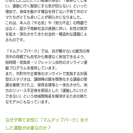
けると口に出しにくい風潮がある」「疲弊してしま
い、運動に行く服装にすら気が回らない」といった
理由で、身体を動かす機会を持てない子育て中のマ
マたちがとても多いことが明らかになりました。
これは、本人の「やる気」や「努力不足」の問題で
はなく、超少子高齢社会の進展に伴い、女性の就労
を拡大・深化させてきた社会的・構造的な課題によ
るものです。
「マムアップパーク」では、目が離せない0歳児の育
児中の母親でも自宅から無理なく参加できるよう、
短時間・低負荷・リフレッシュ目的のオンライン運
動プログラムを提供しています。
また、市町村や企業等のオンサイトで実施する対面
型のスタジオは、講師陣の質を標準化する講座の受
講を義務づけた上、保育支援等と一体化させた、地
方のリソース不足等を原因とした「運動したいけど
できない」という地域間格差を解消するための新た
なモデルにもなっています。
なぜ子育て女性に「マムアップパーク」を介
した運動が必要なのか？