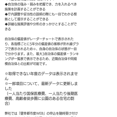
◆自治体の強み・弱みを把握でき、力を入れるべき
施策を計画することができる
◆庁内調整や妥当性の説明の際にも一目でわかる根
拠として提示することができる
◆詳細な施策評価や分析のきっかけとすることがで
きる
自治体の偏差値がレーダーチャートで表示された
り、各指標ごとに5年分の偏差値の推移が折れ線グラ
フで表示されるため※、自身の自治体の状態が一目
で分かります。また、最大3自治体の偏差値・ランキ
ングが一覧表で表示できるため、近隣自治体や同規
模自治体との比較が可能です。
※取得できない年度のデータは表示されませ
ん
※一部項目について、最新データに更新しま
した
（一人当たり国保医療費、一人当たり後期医
療費、高齢者徒歩圏に公園のある住宅の割
合）
弊社では「健幸都市度WEB」の申込を随時受け付け