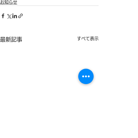
お知らせ
すべて表示
最新記事
第27回『ウエルネスマネ
TWR Column 