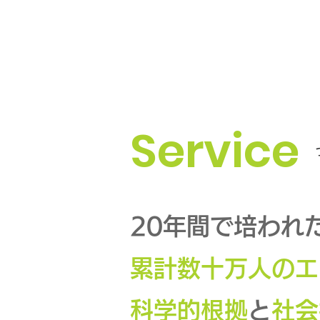
Service
20年間で培われ
累計数十万人のエ
科学的根拠
と
社会