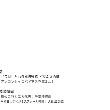
マ
包摂』という成長戦略 ビジネスの壁
アンコンシャスバイアスを超えよ」
の出演者
会社カエカ代表：千葉佳織
氏
：入山章栄
早稲田大学ビジネススクール教授
氏