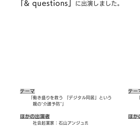
「& questions」
に出演しました。
テーマ
テー
「働き盛りを救う 『デジタル同居』という
「『
親の“介護予防”」
​ 
ほかの出演者
ほか
社会起業家：
石山アンジュ
株式
氏