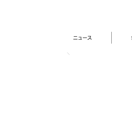
ニュース
つくばウエルネスリサーチ／科学で