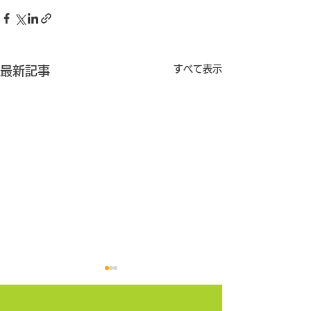
すべて表示
最新記事
日本経済新聞地方版に岩
人吉新聞に熊本
手県金ケ崎町の健幸ポイ
り町の「健幸運