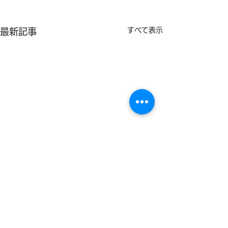
すべて表示
最新記事
総務省より受託した実証
鹿児島県指宿市
的共同研究「宮城県仙台
ぶすき」6月号
市における健康増進事業
泉効果検証の記