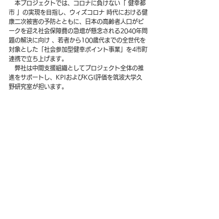
　本プロジェクトでは、コロナに負けない「 健幸都
市 」の実現を目指し、ウィズコロナ 時代における健
康二次被害の予防とともに、日本の高齢者人口がピ
ークを迎え社会保障費の急増が懸念される2040年問
題の解決に向け 、若者から100歳代までの全世代を
対象とした「社会参加型健幸ポイント事業」を4市町
連携で立ち上げます。
　弊社は中間支援組織としてプロジェクト全体の推
進をサポートし、KPIおよびKGI評価を筑波大学久
野研究室が担います。