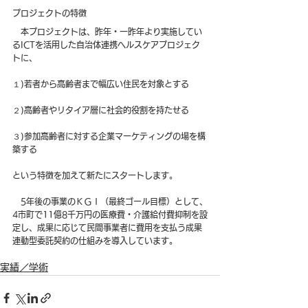
プロジェクトの特徴
　本プロジェクトは、昨年・一昨年より実施してい
るICTを活用した自治体連携ヘルスケアプロジェク
トに、
１)若者から高齢者まで幅広い住民を対象とする
２)高齢者やリタイア層に社会的役割を持たせる
３)参加高齢者に対する企業マーケティングの場を構
築する
という特徴を加えて新たにスタートします。
　5年後の事業のＫＧＩ（最終ゴール目標）として、
4市町で11億8千万円の医療費・介護給付費抑制を設
定し、成果に応じて民間事業者に費用を支払う成果
連動型委託契約の仕組みを導入しています。
実績／学術