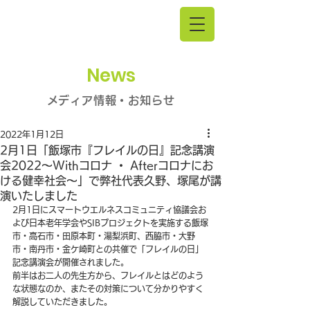
News
メディア情報・お知らせ
2022年1月12日
2月1日「飯塚市『フレイルの日』記念講演
会2022～Withコロナ ・ Afterコロナにお
ける健幸社会～」で弊社代表久野、塚尾が講
演いたしました
2月1日にスマートウエルネスコミュニティ協議会お
よび日本老年学会やSIBプロジェクトを実施する飯塚
市・高石市・田原本町・湯梨浜町、西脇市・大野
市・南丹市・金ケ崎町との共催で「フレイルの日」
記念講演会が開催されました。
前半はお二人の先生方から、フレイルとはどのよう
な状態なのか、またその対策について分かりやすく
解説していただきました。