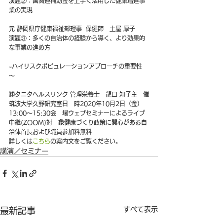
演題②：国関連補助金を上手く活用した健康増進事
業の実現
元 静岡県庁健康福祉部理事  保健師　土屋 厚子
演題③：多くの自治体の経験から導く、より効果的
な事業の進め方
~ハイリスクポピュレーションアプローチの重要性 
～
㈱タニタヘルスリンク 管理栄養士　龍口 知子主　催
筑波大学久野研究室日　時2020年10月2日（金）
13:00～15:30会　場ウェブセミナーによるライブ
中継(ZOOM)対　象健康づくり政策に関心がある自
治体首長および職員参加料無料
詳しくは
こちら
の案内文をご覧ください。
講演／セミナー
すべて表示
最新記事