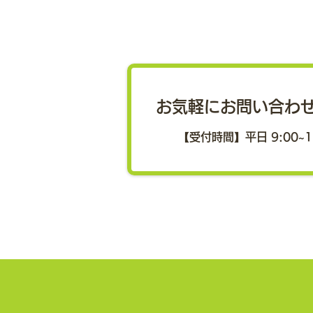
「健康インフラ」を通じ、健
康増進、ウェルビーイング向
上、経済成長への貢献を目指
スポーツ庁が「第4期スポーツ基
本計画の策定について（中間報
す
お気軽にお問い合わ
告）」を公表 スポーツ庁は7月
27日、スポーツ審議会で議論し
【受付時間】平日 9:00~1
てきた「第4期スポーツ基本計画
（中間報告）」を取りまとめ、公
表しました。 スポーツが社会そ
のものの持続可能性を担保する極
めて重要な価値を持つとの認識の
もと、「スポーツを通じた社会の
成長や社会課題の解決の推進」が
明確に盛り込まれたスポーツ基本
法の改正を踏まえたものです。
中間報告では