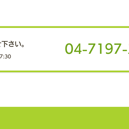
夏季休業のお知らせ
こど
かリ
誠に勝手ながら、弊社では下記の
期間を夏季休業とさせていただき
蔵野
地域
ます。 ご不便をおかけすること
援と
と存じますが、ご理解のほどお願
せ下さい。
を推
04-7197
い申し上げます。 【夏季休業期
ど、
間】 2026年8月12日（水）
7:30
グバ
～ 8月14日（金）3日間 休業期
機関
間中にいただいたお問合せにつき
地域
ましては、8月17日（月）以降
携し
に順次ご対応いたします。
づく
もま
取組
ーク
域企
進め