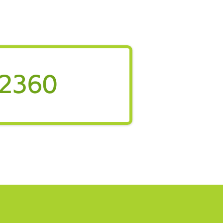
も家庭庁「こどもまんな
ーディングバンク」に武
銀行が採択
金融機関と連携し、子育て支
企業の働きやすい環境づくり
進 こども家庭庁はこのほ
-2360
「こどもまんなかリーディン
ンク」として14の地域金融
を採択しました。本制度は、
金融機関が自治体や企業と連
、子育てしやすい地域・職場
りを後押しすることで「こど
んなか社会」の実現を目指す
です。 金融機関のネットワ
や伴走支援機能を生かし、地
業への普及啓発や取組支援を
る新たな