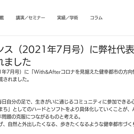
載
講演／セミナー
実績／学術
コラム
ンス（2021年7月号）に弊社代
れました
1年7月号）に「With&Afterコロナを見据えた健幸都市の方
載されました。
も毎日自分の足で、生きがいに通じるコミュニティに参加できる
まち」としてのハードとソフトをより具体化していくことが、Af
0年問題の克服につながるものと考える。
げ、自然と外出したくなる、歩きたくなるような健幸都市づく