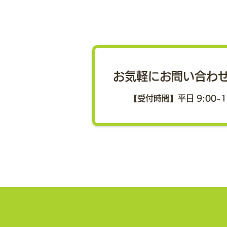
「健康インフラ」を通じ、健
康増進、ウェルビーイング向
上、経済成長への貢献を目指
スポーツ庁が「第4期スポーツ基
本計画の策定について（中間報
す
お気軽にお問い合わ
告）」を公表 スポーツ庁は7月
27日、スポーツ審議会で議論し
【受付時間】平日 9:00~1
てきた「第4期スポーツ基本計画
（中間報告）」を取りまとめ、公
表しました。 スポーツが社会そ
のものの持続可能性を担保する極
めて重要な価値を持つとの認識の
もと、「スポーツを通じた社会の
成長や社会課題の解決の推進」が
明確に盛り込まれたスポーツ基本
法の改正を踏まえたものです。
中間報告では