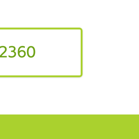
も家庭庁「こどもまんな
ーディングバンク」に武
銀行が採択
金融機関と連携し、子育て支
企業の働きやすい環境づくり
進 こども家庭庁はこのほ
-2360
「こどもまんなかリーディン
ンク」として14の地域金融
を採択しました。本制度は、
金融機関が自治体や企業と連
、子育てしやすい地域・職場
りを後押しすることで「こど
んなか社会」の実現を目指す
です。 金融機関のネットワ
や伴走支援機能を生かし、地
業への普及啓発や取組支援を
る新たな