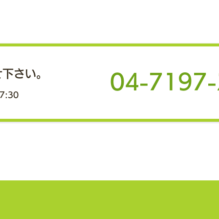
夏季休業のお知らせ
こど
かリ
誠に勝手ながら、弊社では下記の
期間を夏季休業とさせていただき
蔵野
地域
ます。 ご不便をおかけすること
援と
と存じますが、ご理解のほどお願
せ下さい。
を推
04-7197
い申し上げます。 【夏季休業期
ど、
間】 2026年8月12日（水）
7:30
グバ
～ 8月14日（金）3日間 休業期
機関
間中にいただいたお問合せにつき
地域
ましては、8月17日（月）以降
携し
に順次ご対応いたします。
づく
もま
取組
ーク
域企
進め