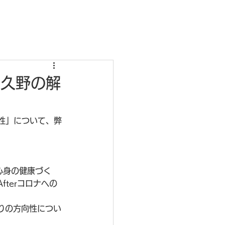
表久野の解
向性」について、弊
心身の健康づく
terコロナへの
りの方向性につい