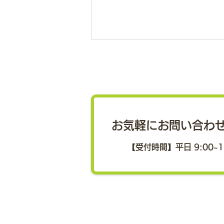
「女性に選ばれる企業を目指
すウェルビーイング経営講
座」がニッキンONLINEに掲
女性の健康課題と企業の持続的成
長をテーマに筑波大学・久野教授
載されました
お気軽にお問い合わ
が登壇 武蔵野銀行、ぶぎん地域
経済研究所、筑波大学スマートウ
【受付時間】平日 9:00~1
エルネスシティ政策開発研究セン
ターが共同で開講した「女性に選
ばれる企業を目指すウェルビーイ
ング経営講座」の様子について、
株式会社日本金融通信社が運営す
る「ニッキンONLINE」に掲載
されました。 本講座は、人材確