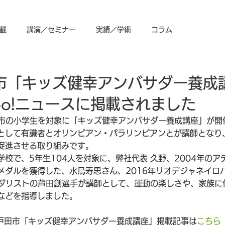
載
講演／セミナー
実績／学術
コラム
市「キッズ健幸アンバサダー養成
oo!ニュースに掲載されました
田市の小学生を対象に「キッズ健幸アンバサダー養成講座」が開
として有識者とオリンピアン・パラリンピアンとが講師となり
促進させる取り組みです。
校で、5年生104人を対象に、弊社代表 久野、2004年のア
メダルを獲得した、水鳥寿思さん、2016年リオデジャネイロ
メダリストの芦田創選手が講師として、運動の楽しさや、家族に
などを指導しました。
ス】戸田市「キッズ健幸アンバサダー養成講座」掲載記事は
こちら