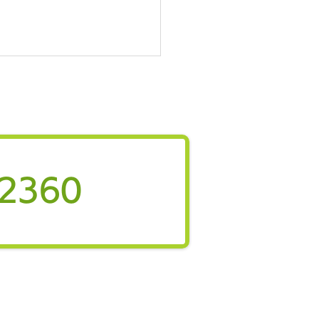
新聞に熊本県あさぎり町
健幸運動教室」が掲載さ
した
新聞（7月10日付）にスマ
ウエルネスシティ構想の下で
されている「健幸運動教室」
-2360
期生募集の記事が掲載されま
 あさぎり町では、令和2年度
医療機関と連携し、40歳以
住民を対象に同教室を継続。
者は毎週1回、決まった曜日
トレッチや有酸素運動、筋力
ーニングなどに取り組みま
 同教室は、持病を持ちなが