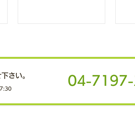
日本経済新聞地方版に岩手県
人吉
金ケ崎町の健幸ポイント事業
の「
の成果が掲載されました
れま
町単独で予算化し、住民の１割お
人吉
よそ1500人が参加 開始前より
ート
せ下さい。
年間医療費1億2000万円を抑制
展開
04-7197
金ケ崎町では、2021年度に健幸
第7
7:30
ポイント事業を開始。住民の約1
した
割にあたる約1500人が参加して
から
おり、年間医療費が開始前と比
上の
べ、約1億2000万円減少したこ
参加
とが紹介されています。 開始当
にス
初は、地方創生推進交付金を原資
トレ
としていましたが、現在は町単独
す。