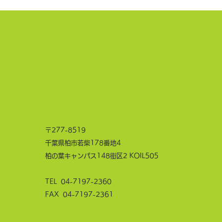
保や定着が課題となる中小企業を
対象に、女性特有の健康課題への
理解を深
〒277-8519
千葉県柏市若柴178番地4
柏の葉キャンパス148街区2 KOIL505
TEL
04-7197-2360
FAX 04-7197-2361