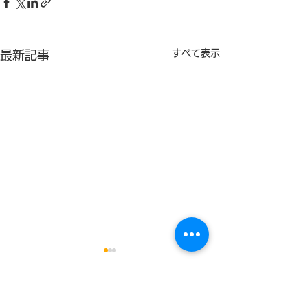
すべて表示
最新記事
こども家庭庁「こどもま
第27回『ウエ
んなかリーディングバン
ージメント研修