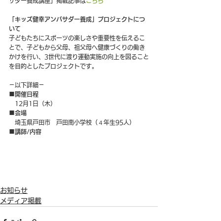
サダー養成講座」掲載記事は
こちら
「キッズ健幸アンバサダー養成」プロジェクトにつ
いて
子どもたちにスポーツの楽しさや重要性を伝えるこ
とで、子どもから父母、祖父母へ健康づくりの働き
かけを行い、3世代に渡り運動実施の向上を図ること
を目的としたプロジェクトです。
－以下詳細－
■開催日程
　12月1日（木）
■会場
　埼玉県戸田市　戸田南小学校（４年生95人）
■講師/内容
お知らせ
メディア掲載